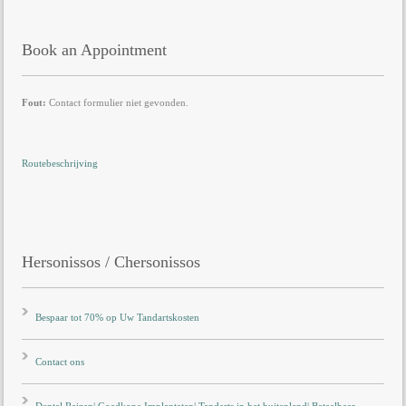
Book an Appointment
Fout:
Contact formulier niet gevonden.
Routebeschrijving
Hersonissos / Chersonissos
Bespaar tot 70% op Uw Tandartskosten
Contact ons
Dental Reizen| Goedkope Implantaten| Tandarts in het buitenland| Betaalbaar